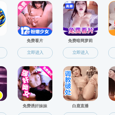
党委秘书：
张天泽