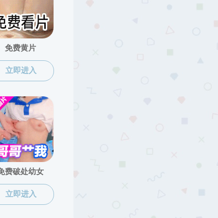
89688989
89681727
89680962
、曹慧中、陈家建、许琪